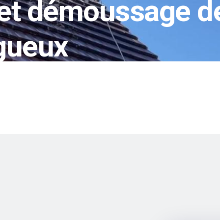
et démoussage de 
gueux