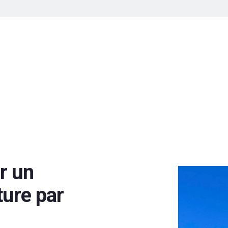
r un
ture par