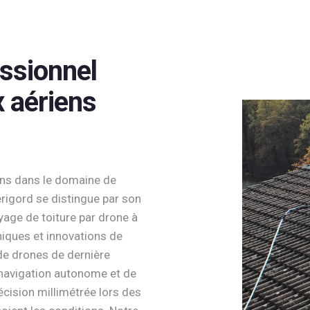
essionnel
x aériens
ans dans le domaine de
érigord se distingue par son
yage de toiture par drone à
niques et innovations de
de drones de dernière
navigation autonome et de
écision millimétrée lors des