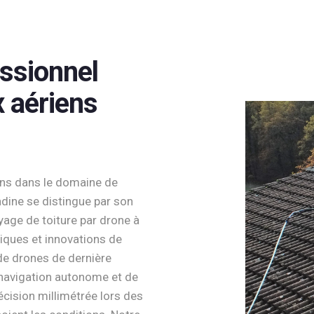
essionnel
x aériens
ans dans le domaine de
ndine se distingue par son
yage de toiture par drone à
iques et innovations de
de drones de dernière
navigation autonome et de
écision millimétrée lors des