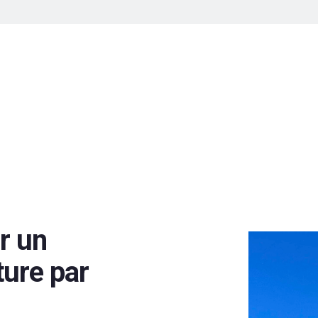
r un
ture par