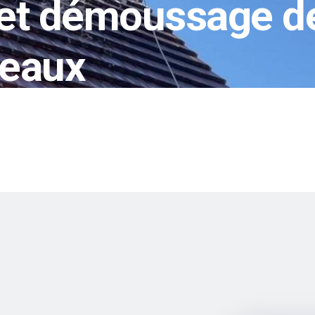
et démoussage de 
deaux