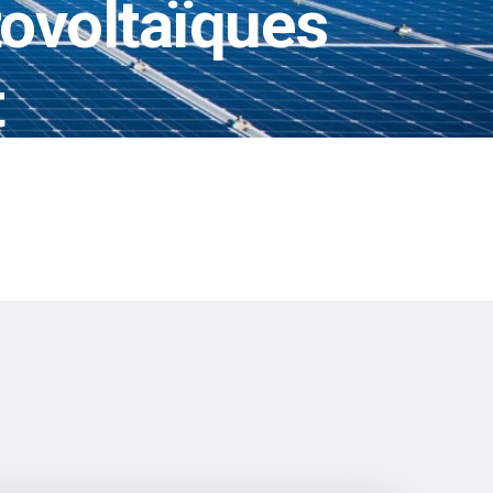
ovoltaïques
t