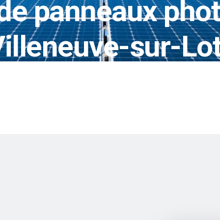
de panneaux phot
Villeneuve-sur-Lo