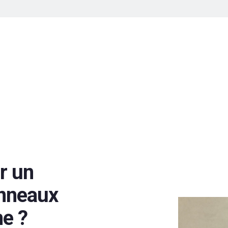
r un
anneaux
ne ?