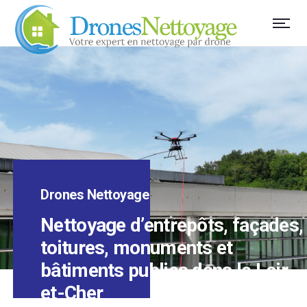
Drones Nettoyage
Nettoyage d’entrepôts, façades,
toitures, monuments et
bâtiments publics dans le Loir-
et-Cher