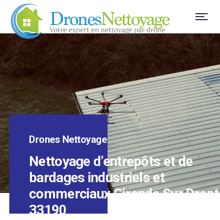
Drones Nettoyage
Nettoyage d’entrepôts et de
bardages industriels et
commerciaux Gironde Sur Dropt
33190