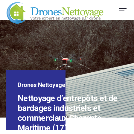
Drones Nettoyage
Nettoyage d’entrepôts et de
bardages industriels et
commerciaux Charente-
Maritime (17)