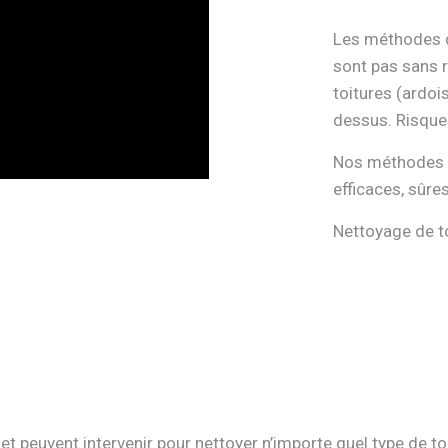
Les méthodes d
sont pas sans 
toitures (ardois
dessus. Risque
Nos méthodes d
efficaces, sûre
Nettoyage de t
et peuvent intervenir pour nettoyer n’importe quel type de to