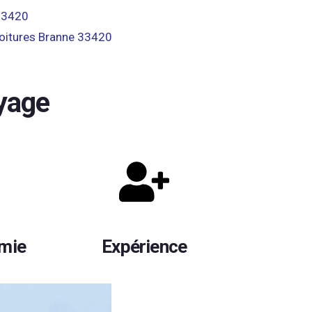
33420
toitures Branne 33420
yage
omie
Expérience