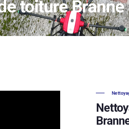
de toiture Branne
Nettoyag
Nettoy
Brann