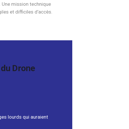
le. Une mission technique
es et difficiles d’accès.
é du Drone
.
es lourds qui auraient