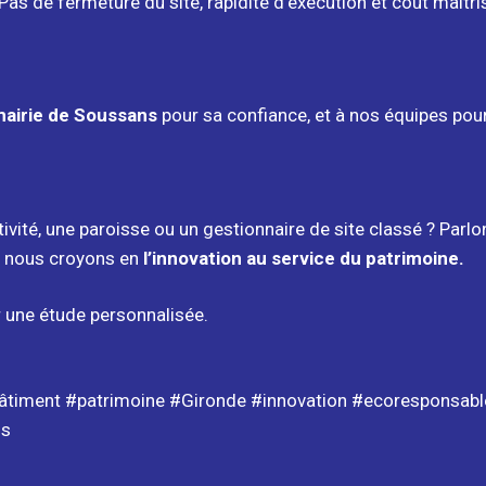
Pas de fermeture du site, rapidité d’exécution et coût maîtri
airie de Soussans
pour sa confiance, et à nos équipes pour 
ivité, une paroisse ou un gestionnaire de site classé ? Parlo
, nous croyons en
l’innovation au service du patrimoine.
une étude personnalisée.
timent #patrimoine #Gironde #innovation #ecoresponsable
ns