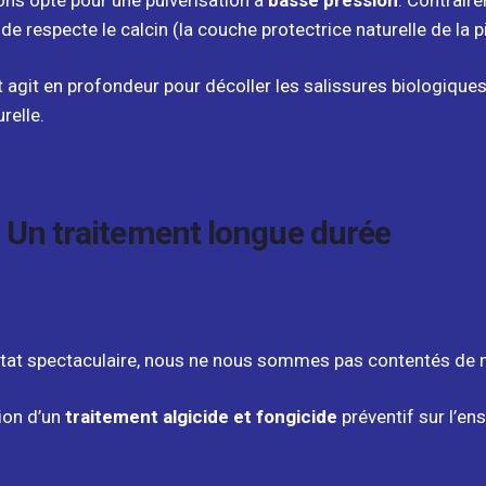
ns opté pour une pulvérisation à
basse pression
. Contrair
e respecte le calcin (la couche protectrice naturelle de la pi
 agit en profondeur pour décoller les salissures biologiques
urelle.
 : Un traitement longue durée
ltat spectaculaire, nous ne nous sommes pas contentés de n
ion d’un
traitement algicide et fongicide
préventif sur l’en