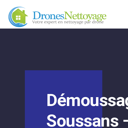
Démoussage
Soussans –