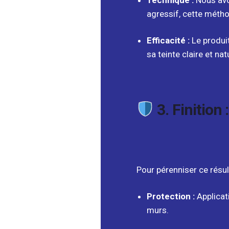
Technique :
Nous avo
agressif, cette méthod
Efficacité :
Le produit
sa teinte claire et nat
3. Finition
Pour pérenniser ce résu
Protection :
Applicat
murs.