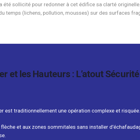
a été sollicité pour redonner à cet édifice sa clarté originel
du temps (lichens, pollution, mousses) sur des surfaces fragil
er et les Hauteurs : L’atout Sécurit
er est traditionnellement une opération complexe et risquée
 flèche et aux zones sommitales sans installer d’échafaudag
se.