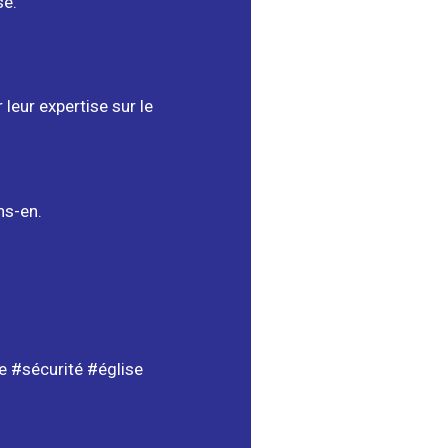
sé.
leur expertise sur le
ns-en.
 #sécurité #église