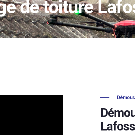
 de toiture Laf
Démouss
Démous
Lafos