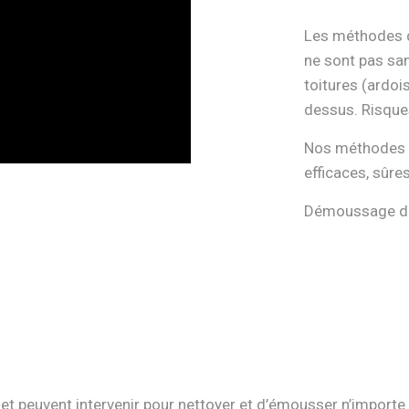
Les méthodes d
ne sont pas sa
toitures (ardois
dessus. Risque
Nos méthodes d
efficaces, sûre
Démoussage de 
 et peuvent intervenir pour nettoyer et d’émousser n’importe 