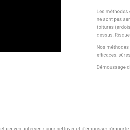
Les méthodes d
ne sont pas sa
toitures (ardois
dessus. Risque
Nos méthodes d
efficaces, sûre
Démoussage de 
 et peuvent intervenir pour nettoyer et d’émousser n’importe 