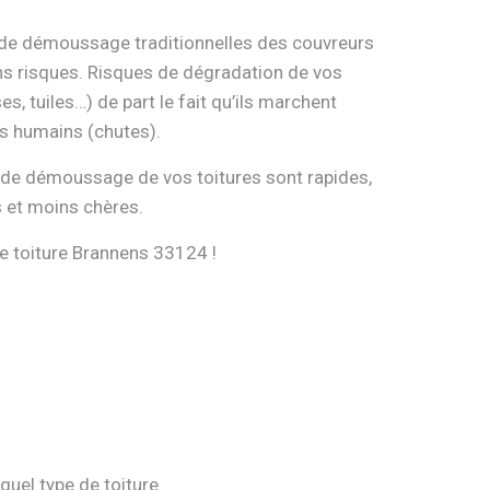
e démoussage traditionnelles des couvreurs
ns risques. Risques de dégradation de vos
es, tuiles…) de part le fait qu’ils marchent
s humains (chutes).
e démoussage de vos toitures sont rapides,
s et moins chères.
toiture Brannens 33124 !
quel type de toiture.