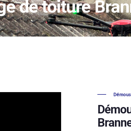
e de toiture Bra
Démouss
Démous
Brann